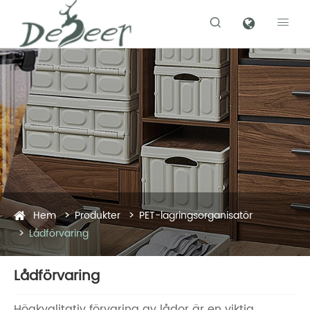


Hem
Produkter
PET-lagringsorganisatör
Lådförvaring
Lådförvaring
Högkvalitativ förvaring av lådor är en viktig