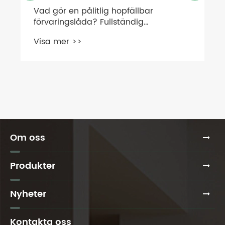
llbar
ig
terial,
ändning
Om oss
Produkter
Nyheter
Kontakta oss