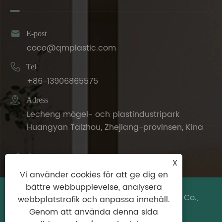

E-post
coco@qmplastic.com

Tel
+86-13906865575

Adress
Lecheng mögel- och plastindustripark
Huangyan Taizhou, Zhejiang-provinsen, Kina
X
Vi använder cookies för att ge dig en
bättre webbupplevelse, analysera
Copyright © 2024 Taizhou DeDeer Plastic Co.,
webbplatstrafik och anpassa innehåll.
Ltd. Med ensamrätt.
Genom att använda denna sida