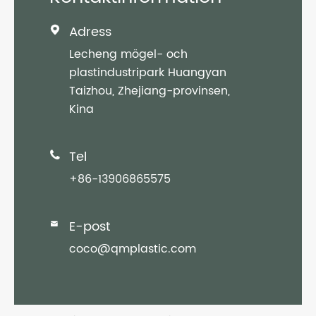
Adress

Lecheng mögel- och
plastindustripark Huangyan
Taizhou, Zhejiang-provinsen,
Kina
Tel

+86-13906865575
E-post

coco@qmplastic.com