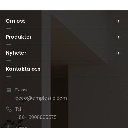
Om oss
Produkter
Nyheter
Kontakta oss

E-post
coco@qmplastic.com

Tel
+86-13906865575