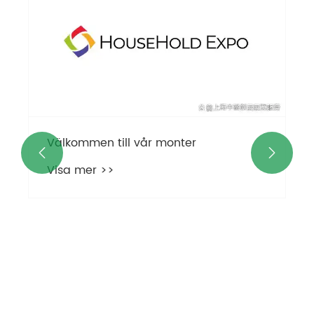
Välkommen till vår monter


Visa mer >>