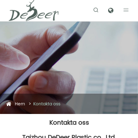


Hem
Kontakta oss
Kontakta oss
Taizhou DeDeer Plastic co., Ltd.