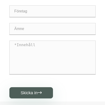
Skicka in
