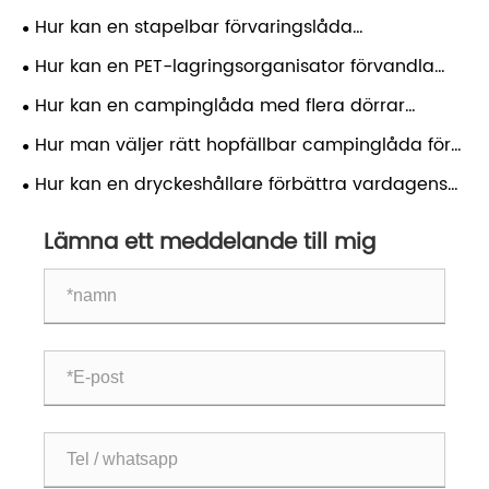
Fullständig vetenskaplig guide till material,
Hur kan en stapelbar förvaringslåda
struktur och korrekt användning
revolutionera din organisation?
Hur kan en PET-lagringsorganisator förvandla
ditt hem?
Hur kan en campinglåda med flera dörrar
förbättra din utomhusupplevelse?
Hur man väljer rätt hopfällbar campinglåda för
dina utomhusbehov
Hur kan en dryckeshållare förbättra vardagens
bekvämlighet?
Lämna ett meddelande till mig