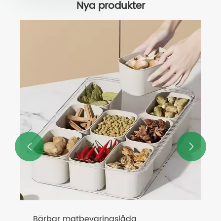
Nya produkter


Bärbar matbevaringslåda