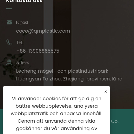
Kontakta oss

E-post
coco@qmplastic.com

Tel
+86-13906865575

Adress
Lecheng mögel- och plastindustripark
Huangyan Taizhou, Zhejiang-provinsen, Kina
X
Vi använder cookies för att ge dig en
bättre webbupplevelse, analysera
webbplatstrafik och anpassa innehåll.
Genom att använda denna sida
Copyright © 2024 Taizhou DeDeer Plastic Co.,
godkänner du vår användning av
Ltd. Med ensamrätt.