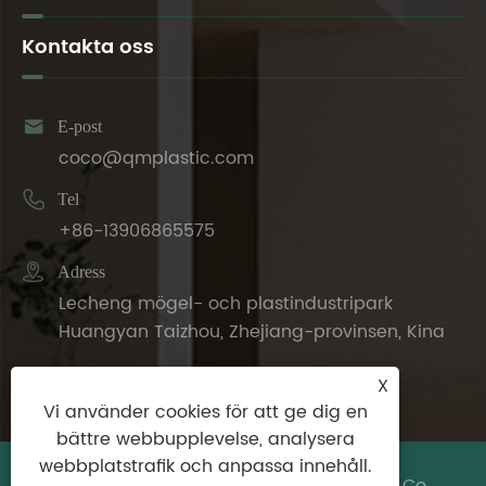
Kontakta oss

E-post
coco@qmplastic.com

Tel
+86-13906865575

Adress
Lecheng mögel- och plastindustripark
Huangyan Taizhou, Zhejiang-provinsen, Kina
X
Vi använder cookies för att ge dig en
bättre webbupplevelse, analysera
webbplatstrafik och anpassa innehåll.
Copyright © 2024 Taizhou DeDeer Plastic Co.,