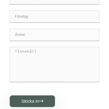
Skicka in
