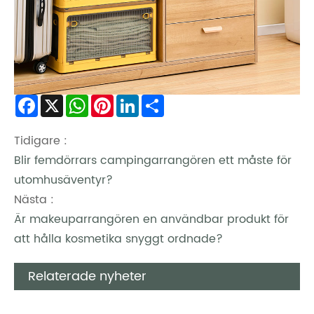
Facebook
X
WhatsApp
Pinterest
LinkedIn
Share
Tidigare :
Blir femdörrars campingarrangören ett måste för
utomhusäventyr?
Nästa :
Är makeuparrangören en användbar produkt för
att hålla kosmetika snyggt ordnade?
Relaterade nyheter